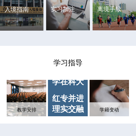
实习加注
离境手续
入境指南
学习指导
学在科大
红专并进
理实交融
教学安排
学籍变动