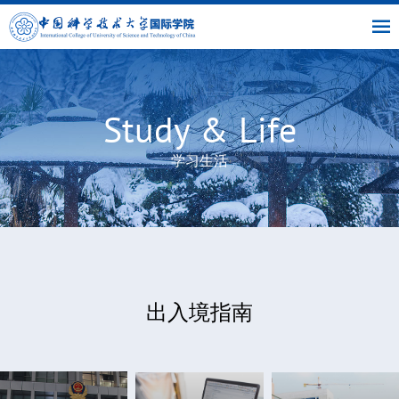
|
|
书
|
English
主
与
链
馆
页
交
接
流
部
Study & Life
学习生活
出入境指南