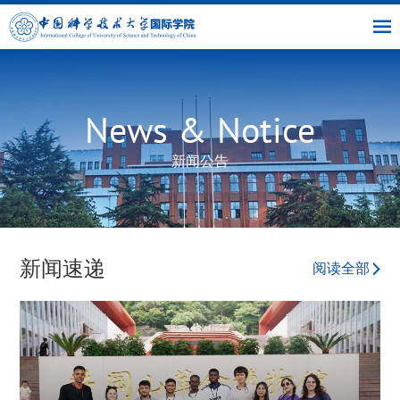
|
|
书
|
English
主
与
链
馆
页
交
接
流
部
News & Notice
新闻公告
新闻速递
阅读全部