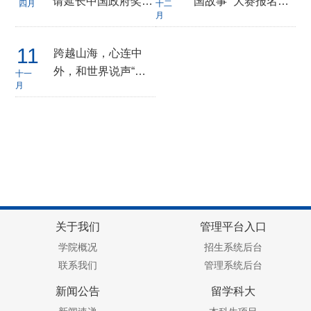
请延长中国政府奖学
国故事” 大赛报名通
四月
十二
月
金资助期限工作的通
知
知
11
跨越山海，心连中
外，和世界说声“你
十一
月
好”—— 中国科大第
九届中外文化节即将
启幕
关于我们
管理平台入口
学院概况
招生系统后台
联系我们
管理系统后台
新闻公告
留学科大