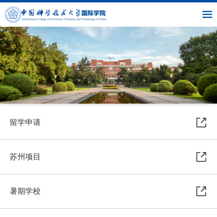
|
|
书
|
English
主
与
链
馆
页
交
接
流
部
留学申请
苏州项目
暑期学校