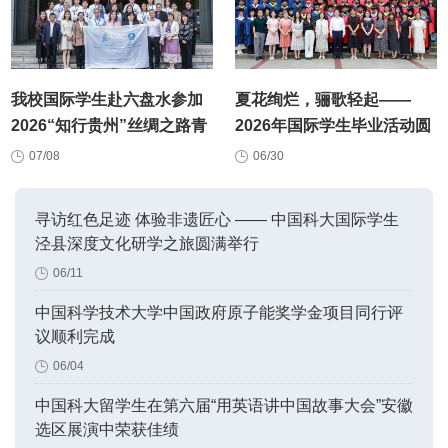
我校国际学生赴六盘水参加
夏花绚烂，骊歌轻起——
2026“知行贵州”丝绸之路青
2026年国际学生毕业活动圆
年交流计划
满落幕
07/08
06/30
寻访红色足迹 体验非遗匠心 —— 中国科大国际学生
泾县深度文化研学之旅圆满举行
06/11
中国科学技术大学中国政府原子能奖学金项目同行评
议顺利完成
06/04
中国科大留学生在第六届“用英语讲中国故事大会”安徽
选区展演中荣获佳绩