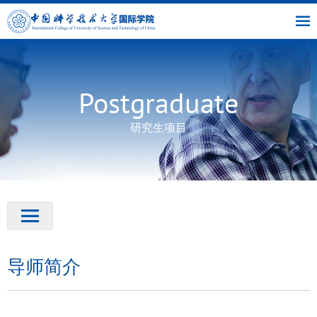
|
|
书
|
English
主
与
链
馆
页
交
接
流
部
Postgraduate
研究生项目
导师简介