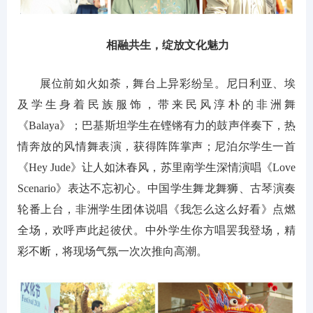
相融共生，绽放文化魅力
展位前如火如荼，舞台上异彩纷呈。尼日利亚、埃
及学生身着民族服饰，带来民风淳朴的非洲舞
《Balaya》；巴基斯坦学生在铿锵有力的鼓声伴奏下，热
情奔放的风情舞表演，获得阵阵掌声；尼泊尔学生一首
《Hey Jude》让人如沐春风，苏里南学生深情演唱《Love
Scenario》表达不忘初心。中国学生舞龙舞狮、古琴演奏
轮番上台，非洲学生团体说唱《我怎么这么好看》点燃
全场，欢呼声此起彼伏。中外学生你方唱罢我登场，精
彩不断，将现场气氛一次次推向高潮。