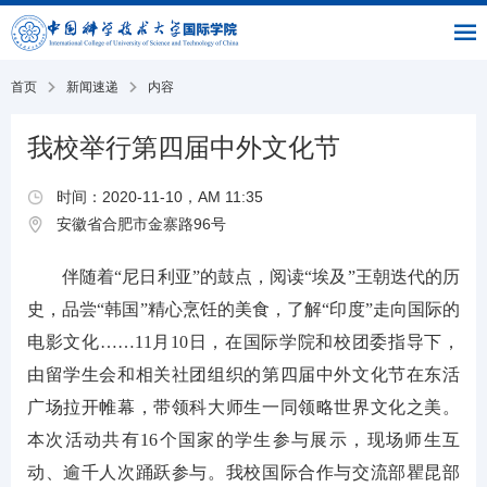
|
|
书
|
English
主
与
链
馆
页
交
接
流
部
首页
新闻速递
内容
我校举行第四届中外文化节
时间：2020-11-10，AM 11:35
安徽省合肥市金寨路96号
伴随着“尼日利亚”的鼓点，阅读“埃及”王朝迭代的历
史，品尝“韩国”精心烹饪的美食，了解“印度”走向国际的
电影文化……11月10日，在国际学院和校团委指导下，
由留学生会和相关社团组织的第四届中外文化节在东活
广场拉开帷幕，带领科大师生一同领略世界文化之美。
本次活动共有16个国家的学生参与展示，现场师生互
动、逾千人次踊跃参与。我校国际合作与交流部瞿昆部