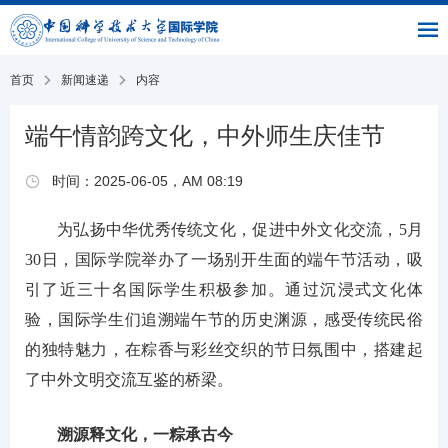
|
|
书
|
English
主
与
链
馆
页
交
接
流
部
首页
新闻速递
内容
端午情韵跨文化，中外师生庆佳节
时间：2025-06-05，AM 08:19
为弘扬中华优秀传统文化，促进中外文化交流，5月
30日，国际学院举办了一场别开生面的端午节活动，吸
引了近三十名国际学生积极参加。通过沉浸式文化体
验，国际学生们追溯端午节的历史渊源，感受传统民俗
的独特魅力，在粽香与彩丝交织的节日氛围中，搭建起
了中外文明交流互鉴的桥梁。
溯源释文化，一粽承古今