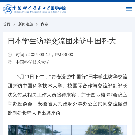
|
|
书
|
English
主
与
链
馆
页
交
接
流
部
首页
新闻速递
内容
日本学生访华交流团来访中国科大
时间：2024-03-12，PM 06:00
中国科学技术大学
3月11日下午，“青春漫游中国行”日本学生访华交流
团来访中国科学技术大学。校国际合作与交流部副部长
沈义竹及相关工作人员接待来宾，并于国际楼307会议室
举办座谈会，安徽省人民政府外事办公室民间交流促进
处副处长桂大鹏出席座谈。