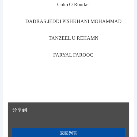
Colm O Rourke
DADRAS JEDDI PISHKHANI MOHAMMAD
TANZEEL U REHAMN
FARYAL FAROOQ
分享到
返回列表