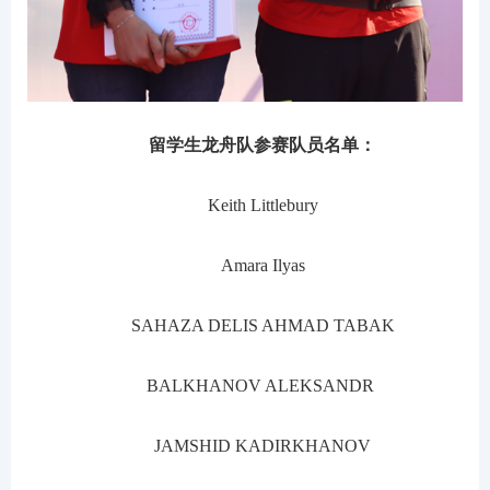
留学生龙舟队参赛队员名单：
Keith Littlebury
Amara Ilyas
SAHAZA DELIS AHMAD TABAK
BALKHANOV ALEKSANDR
JAMSHID KADIRKHANOV