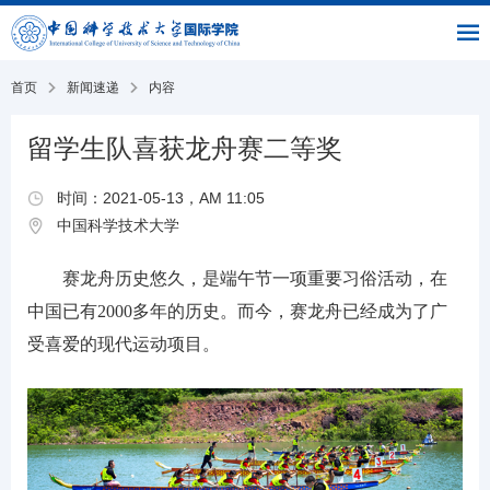
|
|
书
|
English
主
与
链
馆
页
交
接
流
部
首页
新闻速递
内容
留学生队喜获龙舟赛二等奖
时间：2021-05-13，AM 11:05
中国科学技术大学
赛龙舟历史悠久，是端午节一项重要习俗活动，在
中国已有2000多年的历史。而今，赛龙舟已经成为了广
受喜爱的现代运动项目。