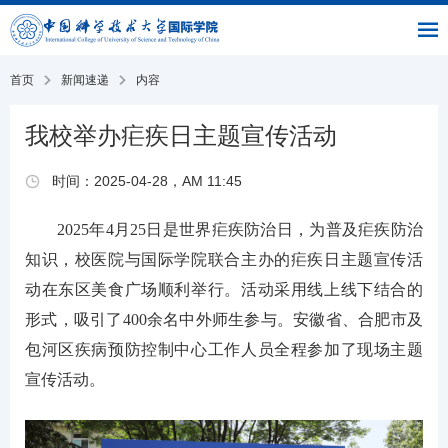
|
|
书
|
English
主
与
链
馆
页
交
接
流
部
首页
新闻速递
内容
我校举办疟疾日主题宣传活动
时间：2025-04-28，AM 11:45
2025年4月25日是世界疟疾防治日，为普及疟疾防治
知识，校医院与国际学院联合主办的疟疾日主题宣传活
动在东区美食广场顺利举行。活动采用线上线下结合的
形式，吸引了400余名中外师生参与。安徽省、合肥市及
包河区疾病预防控制中心工作人员全程参加了现场主题
宣传活动。