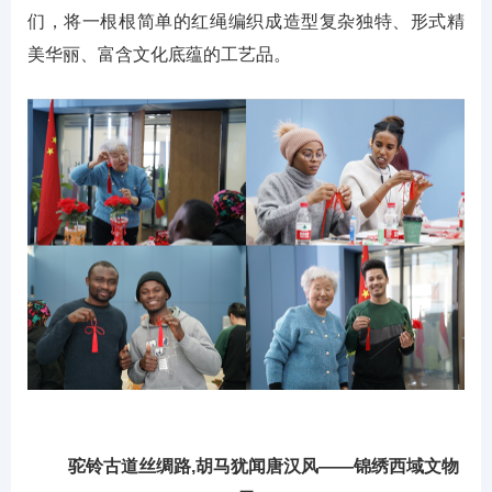
们，将一根根简单的红绳编织成造型复杂独特、形式精
美华丽、富含文化底蕴的工艺品。
驼铃古道丝绸路,胡马犹闻唐汉风——锦绣西域文物