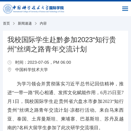
|
|
书
|
English
主
与
链
馆
页
交
接
流
部
首页
新闻速递
内容
我校国际学生赴黔参加2023“知行贵
州”丝绸之路青年交流计划
时间：2023-07-05，PM 06:00
中国科学技术大学
为学习领会并贯彻落实习近平总书记回信精神，推
进“一带一路”民心相通、发挥文化赋能作用，6月25日至7
月1日，我校国际学生赴贵州省六盘水市参加2023“知行
贵州”丝绸之路青年交流计划·凉都行活动。来自马来西
亚、泰国、土库曼斯坦、柬埔寨、巴基斯坦、苏丹及越
南的7名科大留学生参加了此次研学交流项目。