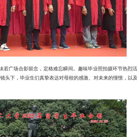
郭沫若广场合影留念，定格难忘瞬间。趣味毕业照拍摄环节热烈
访镜头下，毕业生们真挚表达对母校的感激、对未来的憧憬，以